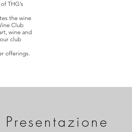
 of THG’s
tes the wine
Wine Club
art, wine and
your club
er offerings.
Presentazione