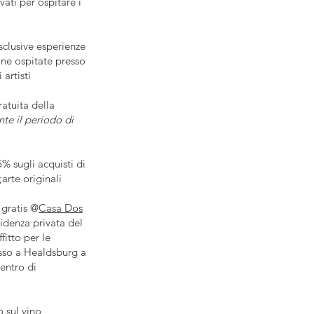
vati per ospitare i
sclusive esperienze
one ospitate presso
 artisti
atuita della
nte il periodo di
% sugli acquisti di
rte originali
 gratis @
Casa Dos
sidenza privata del
fitto per le
usso a Healdsburg a
centro di
 sul vino