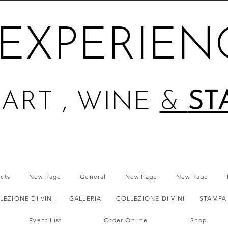
EXPERIEN
ART , WINE
&
ST
ects
New Page
General
New Page
New Page
LEZIONE DI VINI
GALLERIA
COLLEZIONE DI VINI
STAMPA
Event List
Order Online
Shop