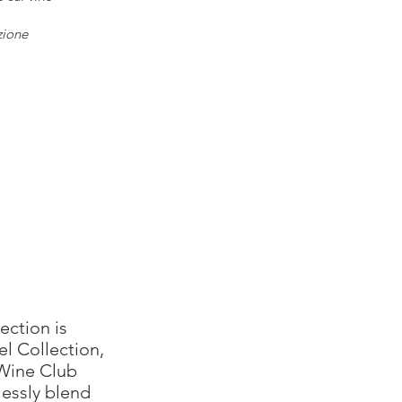
zione
ection is
l Collection,
 Wine Club
essly blend