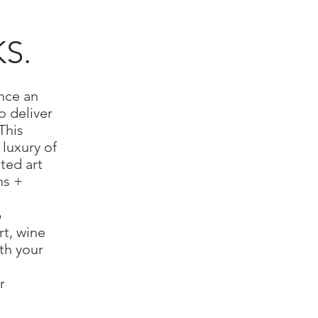
S.
unce an
o deliver
This
luxury of
ted art
ns +
b
rt, wine
ith your
r