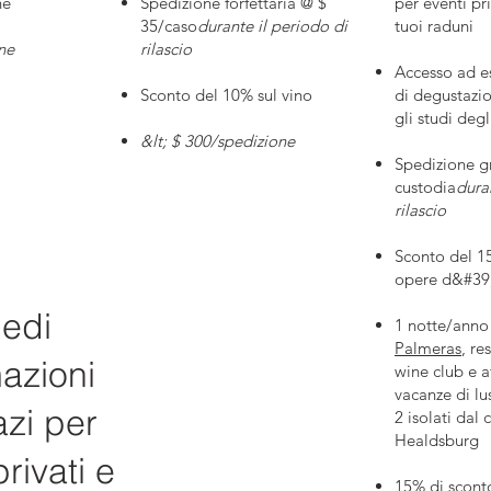
ne
Spedizione forfettaria @ $
per eventi pri
35/caso
durante il periodo di
tuoi raduni
ne
rilascio
Accesso ad e
Sconto del 10% sul vino
di degustazi
gli studi degli
&lt; $ 300/spedizione
Spedizione gr
custodia
dura
rilascio
Sconto del 15
opere d&#39;a
edi
1 notte/anno
Palmeras
, re
azioni
wine club e af
vacanze di l
zi per
2 isolati dal 
Healdsburg
rivati e
15% di sconto