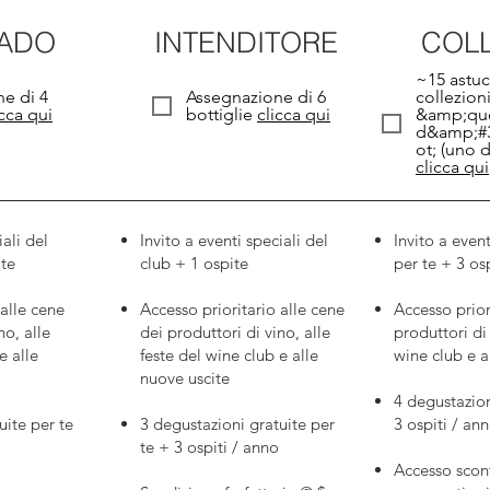
NADO
INTENDITORE
COL
~15 astuc
e di 4
Assegnazione di 6
collezioni
icca qui
bottiglie
clicca qui
&amp;quo
d&amp;#3
ot; (uno d
clicca qui
iali del
Invito a eventi speciali del
Invito a event
ite
club + 1 ospite
per te + 3 osp
 alle cene
Accesso prioritario alle cene
Accesso prior
no, alle
dei produttori di vino, alle
produttori di 
e alle
feste del wine club e alle
wine club e a
nuove uscite
4 degustazion
uite per te
3 degustazioni gratuite per
3 ospiti / an
te + 3 ospiti / anno
Accesso scont