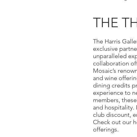
THE TH
​The Harris Gall
exclusive partne
unparalleled ex
collaboration of
Mosaic’s renown
and wine offer
dining credits p
experience to n
members, these p
and hospitality.
club discount, 
Check out our h
offerings.