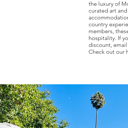
the luxury of M
curated art an
accommodations 
country experie
members, these 
hospitality.​​ I
discount, email
Check out our 