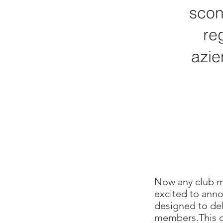
scont
reg
azie
​Now any club m
excited to anno
designed to de
members.This c