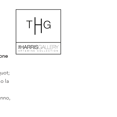
ione
quot;
so la
anno,