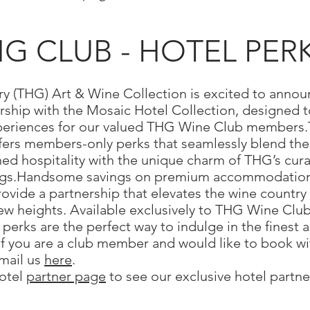
G CLUB - HOTEL PERK
ery (THG) Art & Wine Collection is excited to anno
rship with the Mosaic Hotel Collection, designed t
periences for our valued THG Wine Club members.
fers members-only perks that seamlessly blend the 
ed hospitality with the unique charm of THG’s cura
ings.Handsome savings on premium accommodatio
rovide a partnership that elevates the wine country
ew heights. Available exclusively to THG Wine Clu
erks are the perfect way to indulge in the finest a
​​ If you are a club member and would like to book w
email us
here
.
otel
partner page
to see our exclusive hotel partne