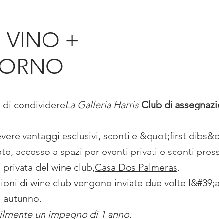
 VINO +
IORNO
 di condividere
La Galleria Harris
Club di assegnaz
cevere vantaggi esclusivi, sconti e &quot;first dibs&
ate, accesso a spazi per eventi privati e sconti pres
 privata del wine club,
Casa Dos Palmeras
.
ioni di wine club vengono inviate due volte l&#39;
n autunno.
ilmente un impegno di 1 anno.