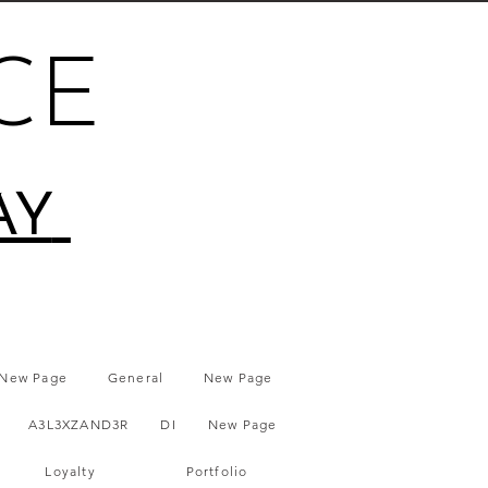
CE
AY
New Page
General
New Page
A3L3XZAND3R
DI
New Page
Loyalty
Portfolio