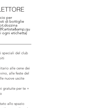
LETTORE
cio per
sti di bottiglie
t;dozzina
9;artista&amp;qu
i ogni etichetta)
i speciali del club
iti
itario alle cene dei
vino, alle feste del
lle nuove uscite
i gratuite per te +
no
ato allo spazio