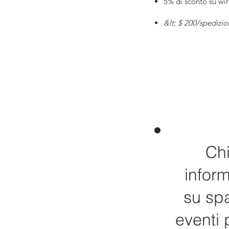
5% di sconto su wi
&lt; $ 200/spedizio
Chi
inform
su spa
eventi p