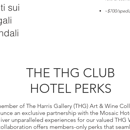
i sui
~$700/spedi
ali
ndali
THE THG CLUB
HOTEL PERKS
ember of The Harris Gallery (THG) Art & Wine Coll
unce an exclusive partnership with the Mosaic Hote
liver unparalleled experiences for our valued THG
ollaboration offers members-only perks that seaml