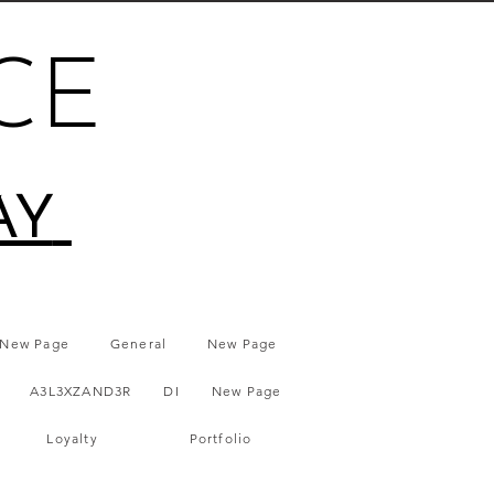
CE
AY
New Page
General
New Page
A3L3XZAND3R
DI
New Page
Loyalty
Portfolio