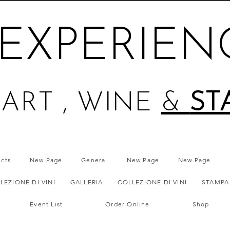
EXPERIEN
ART , WINE
&
ST
ects
New Page
General
New Page
New Page
LEZIONE DI VINI
GALLERIA
COLLEZIONE DI VINI
STAMPA
Event List
Order Online
Shop