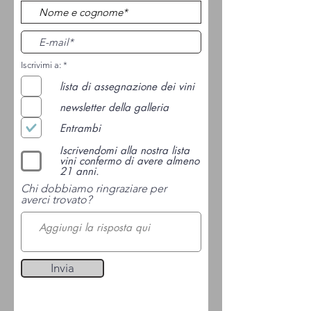
O
Iscrivimi a:
*
b
b
lista di assegnazione dei vini
l
i
newsletter della galleria
g
a
Entrambi
t
o
r
Iscrivendomi alla nostra lista
i
vini confermo di avere almeno
o
21 anni.
Chi dobbiamo ringraziare per
averci trovato?
Invia